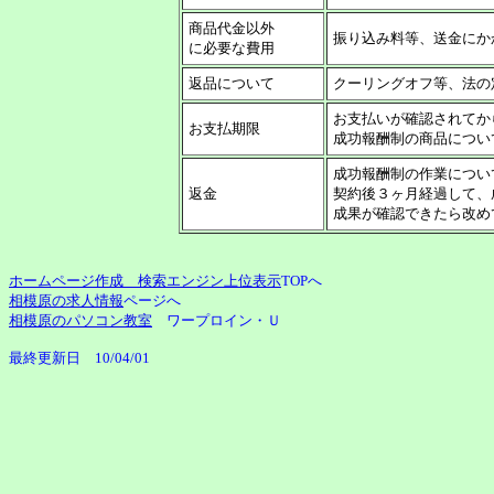
商品代金以外
振り込み料等、送金にか
に必要な費用
返品について
クーリングオフ等、法の
お支払いが確認されてか
お支払期限
成功報酬制の商品につい
成功報酬制の作業につい
返金
契約後３ヶ月経過して、
成果が確認できたら改め
ホームページ作成 検索エンジン上位表示
TOPへ
相模原の求人情報
ページへ
相模原のパソコン教室
ワープロイン・Ｕ
最終更新日 10/04/01