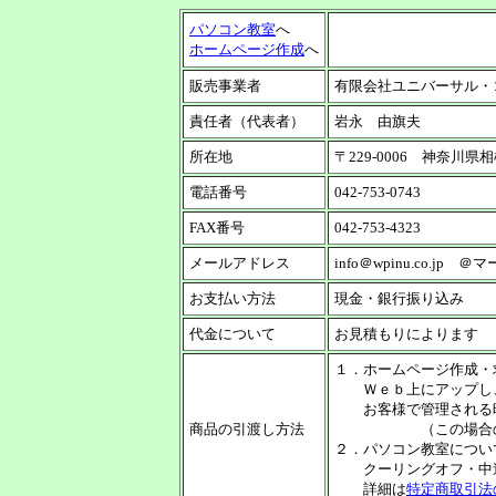
パソコン教室
へ
ホームページ作成
へ
販売事業者
有限会社ユニバーサル・
責任者（代表者）
岩永 由旗夫
所在地
〒229-0006 神奈
電話番号
042-753-0743
FAX番号
042-753-4323
メールアドレス
info＠wpinu.co.j
お支払い方法
現金・銀行振り込み
代金について
お見積もりによります
１．ホームページ作成・
Ｗｅｂ上にアップし、
お客様で管理される時
商品の引渡し方法
（この場合の送料は
２．パソコン教室につい
クーリングオフ・中途
詳細は
特定商取引法