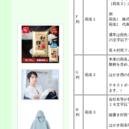
［宛名２］
例
F
宛名１
宛名1 株
列
宛名2 代
通常は宛先
25文字以下
長４封筒フ
本来の宛名
敬称を含め
G
宛名２
はがき用の
列
テキストボ
ます。）
会社名等が
１８文字以
H
宛名３
列
縦書き封筒
はがき宛名