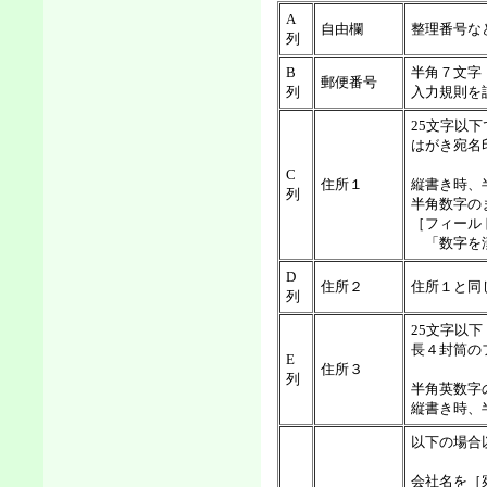
A
自由欄
整理番号な
列
B
半角７文字
郵便番号
列
入力規則を
25文字以下
はがき宛名
C
住所１
縦書き時、
列
半角数字の
［フィール
「数字を漢
D
住所２
住所１と同
列
25文字以下
長４封筒の
E
住所３
列
半角英数字
縦書き時、
以下の場合
会社名を［