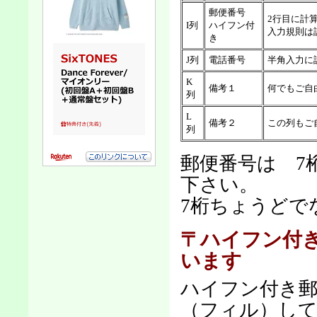
郵便番号
2行目に計
I列
ハイフン付
入力規則は
き
J列
電話番号
半角入力に
K
備考１
何でもご自
列
L
備考２
この列もご
列
郵便番号は 7
下さい。
7桁ちょうどで
〒ハイフン付
います
ハイフン付き郵
（フィル）し