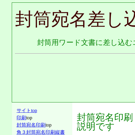
封筒宛名差し
封筒用ワード文書に差し込む
サイトtop
封筒宛名印刷
印刷
top
説明です
封筒宛名印刷
top
角３封筒宛名印刷縦書