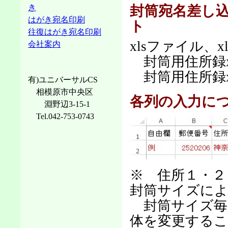
封筒宛名差し
き
はがき宛名印刷
ト
往復はがき宛名印刷
xlsファイル、
会社案内
封筒用住所録xl
封筒用住所録xl
有)ユニバーサルCS
相模原市中央区
各列の入力に
淵野辺3-15-1
Tel.042-753-0743
※ 住所１・２
封筒サイズに
封筒サイズ毎
体を変更する